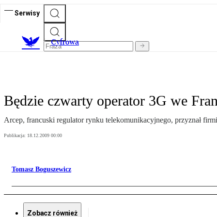
Serwisy
C
yfrowa
Będzie czwarty operator 3G we Fran
Arcep, francuski regulator rynku telekomunikacyjnego, przyznał fir
Publikacja:
18.12.2009 00:00
Tomasz Boguszewicz
Zobacz również