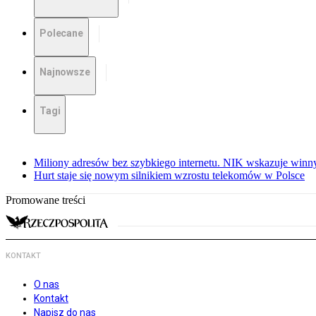
Polecane
Najnowsze
Tagi
Miliony adresów bez szybkiego internetu. NIK wskazuje winn
Hurt staje się nowym silnikiem wzrostu telekomów w Polsce
Promowane treści
KONTAKT
O nas
Kontakt
Napisz do nas