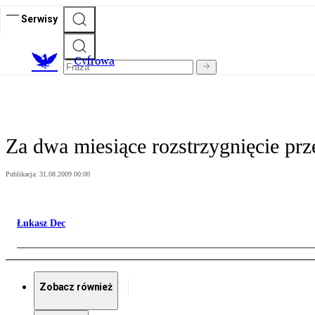
Serwisy
C
yfrowa
Za dwa miesiące rozstrzygnięcie pr
Publikacja:
31.08.2009 00:00
Łukasz Dec
Zobacz również