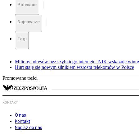
Polecane
Najnowsze
Tagi
Miliony adresów bez szybkiego internetu. NIK wskazuje winn
Hurt staje się nowym silnikiem wzrostu telekomów w Polsce
Promowane treści
KONTAKT
O nas
Kontakt
Napisz do nas