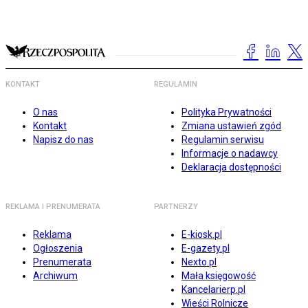
KONTAKT
REGULAMIN
O nas
Polityka Prywatności
Kontakt
Zmiana ustawień zgód
Napisz do nas
Regulamin serwisu
Informacje o nadawcy
Deklaracja dostępności
REKLAMA I PRENUMERATA
PARTNERZY
Reklama
E-kiosk.pl
Ogłoszenia
E-gazety.pl
Prenumerata
Nexto.pl
Archiwum
Mała księgowość
Kancelarierp.pl
Wieści Rolnicze