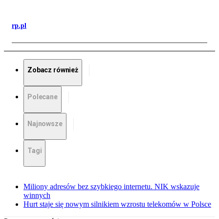
rp.pl
Zobacz również
Polecane
Najnowsze
Tagi
Miliony adresów bez szybkiego internetu. NIK wskazuje
winnych
Hurt staje się nowym silnikiem wzrostu telekomów w Polsce