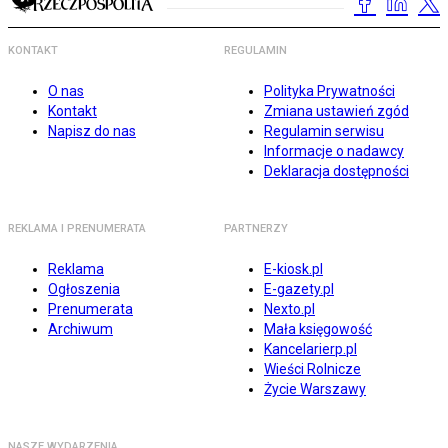
KONTAKT
REGULAMIN
O nas
Polityka Prywatności
Kontakt
Zmiana ustawień zgód
Napisz do nas
Regulamin serwisu
Informacje o nadawcy
Deklaracja dostępności
REKLAMA I PRENUMERATA
PARTNERZY
Reklama
E-kiosk.pl
Ogłoszenia
E-gazety.pl
Prenumerata
Nexto.pl
Archiwum
Mała księgowość
Kancelarierp.pl
Wieści Rolnicze
Życie Warszawy
NASZE WYDARZENIA