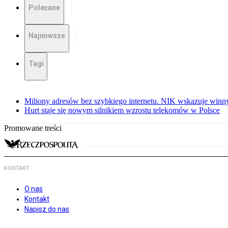
Polecane
Najnowsze
Tagi
Miliony adresów bez szybkiego internetu. NIK wskazuje winn
Hurt staje się nowym silnikiem wzrostu telekomów w Polsce
Promowane treści
KONTAKT
O nas
Kontakt
Napisz do nas