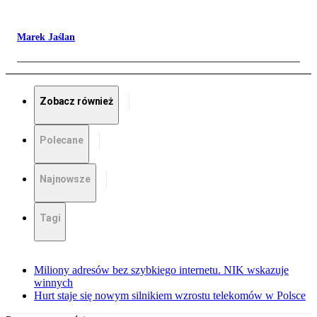
Marek Jaślan
Zobacz również
Polecane
Najnowsze
Tagi
Miliony adresów bez szybkiego internetu. NIK wskazuje
winnych
Hurt staje się nowym silnikiem wzrostu telekomów w Polsce