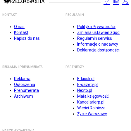
KONTAKT
REGULAMIN
O nas
Polityka Prywatności
Kontakt
Zmiana ustawień zgód
Napisz do nas
Regulamin serwisu
Informacje o nadawcy
Deklaracja dostępności
REKLAMA I PRENUMERATA
PARTNERZY
Reklama
E-kiosk.pl
Ogłoszenia
E-gazety.pl
Prenumerata
Nexto.pl
Archiwum
Mała księgowość
Kancelarierp.pl
Wieści Rolnicze
Życie Warszawy
NASZE WYDARZENIA