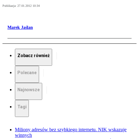
Publikacja:
27.01.2012 10:34
Marek Jaślan
Zobacz również
Polecane
Najnowsze
Tagi
Miliony adresów bez szybkiego internetu. NIK wskazuje
winnych