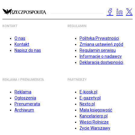
KONTAKT
REGULAMIN
O nas
Polityka Prywatności
Kontakt
Zmiana ustawień zgód
Napisz do nas
Regulamin serwisu
Informacje o nadawcy
Deklaracja dostępności
REKLAMA I PRENUMERATA
PARTNERZY
Reklama
E-kiosk.pl
Ogłoszenia
E-gazety.pl
Prenumerata
Nexto.pl
Archiwum
Mała księgowość
Kancelarierp.pl
Wieści Rolnicze
Życie Warszawy