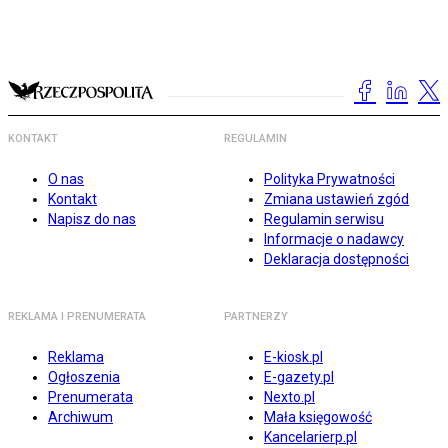
KONTAKT
REGULAMIN
O nas
Polityka Prywatności
Kontakt
Zmiana ustawień zgód
Napisz do nas
Regulamin serwisu
Informacje o nadawcy
Deklaracja dostępności
REKLAMA I PRENUMERATA
PARTNERZY
Reklama
E-kiosk.pl
Ogłoszenia
E-gazety.pl
Prenumerata
Nexto.pl
Archiwum
Mała księgowość
Kancelarierp.pl