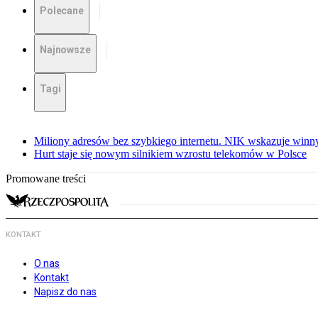
Polecane
Najnowsze
Tagi
Miliony adresów bez szybkiego internetu. NIK wskazuje winn
Hurt staje się nowym silnikiem wzrostu telekomów w Polsce
Promowane treści
KONTAKT
O nas
Kontakt
Napisz do nas