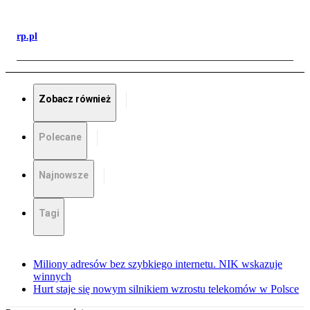
rp.pl
Zobacz również
Polecane
Najnowsze
Tagi
Miliony adresów bez szybkiego internetu. NIK wskazuje
winnych
Hurt staje się nowym silnikiem wzrostu telekomów w Polsce