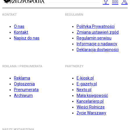
KONTAKT
REGULAMIN
O nas
Polityka Prywatności
Kontakt
Zmiana ustawień zgód
Napisz do nas
Regulamin serwisu
Informacje o nadawcy
Deklaracja dostępności
REKLAMA I PRENUMERATA
PARTNERZY
Reklama
E-kiosk.pl
Ogłoszenia
E-gazety.pl
Prenumerata
Nexto.pl
Archiwum
Mała księgowość
Kancelarierp.pl
Wieści Rolnicze
Życie Warszawy
NASZE WYDARZENIA