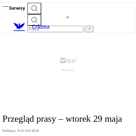
Serwisy
C
yfrowa
Przegląd prasy – wtorek 29 maja
Publikacja:
29.05.2012 06:06