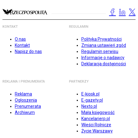
KONTAKT
REGULAMIN
O nas
Polityka Prywatności
Kontakt
Zmiana ustawień zgód
Napisz do nas
Regulamin serwisu
Informacje o nadawcy
Deklaracja dostępności
REKLAMA I PRENUMERATA
PARTNERZY
Reklama
E-kiosk.pl
Ogłoszenia
E-gazety.pl
Prenumerata
Nexto.pl
Archiwum
Mała księgowość
Kancelarierp.pl
Wieści Rolnicze
Życie Warszawy