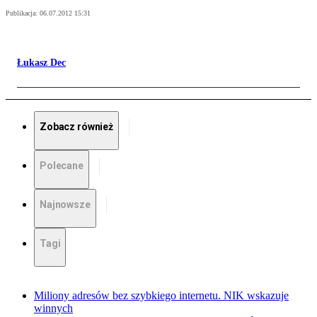
Publikacja:
06.07.2012 15:31
Łukasz Dec
Zobacz również
Polecane
Najnowsze
Tagi
Miliony adresów bez szybkiego internetu. NIK wskazuje
winnych