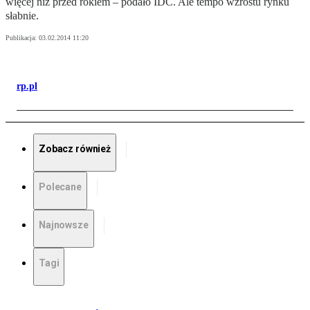
więcej niż przed rokiem – podało IDC. Ale tempo wzrostu rynku
słabnie.
Publikacja:
03.02.2014 11:20
rp.pl
Zobacz również
Polecane
Najnowsze
Tagi