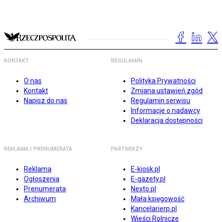
KONTAKT
REGULAMIN
O nas
Polityka Prywatności
Kontakt
Zmiana ustawień zgód
Napisz do nas
Regulamin serwisu
Informacje o nadawcy
Deklaracja dostępności
REKLAMA I PRENUMERATA
PARTNERZY
Reklama
E-kiosk.pl
Ogłoszenia
E-gazety.pl
Prenumerata
Nexto.pl
Archiwum
Mała księgowość
Kancelarierp.pl
Wieści Rolnicze