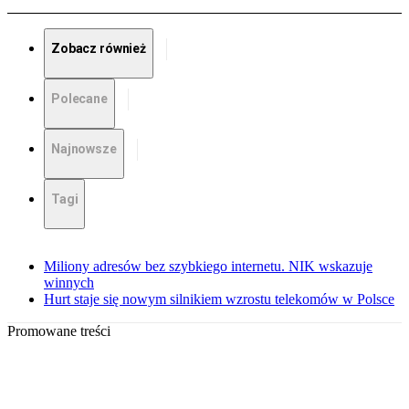
Zobacz również
Polecane
Najnowsze
Tagi
Miliony adresów bez szybkiego internetu. NIK wskazuje
winnych
Hurt staje się nowym silnikiem wzrostu telekomów w Polsce
Promowane treści