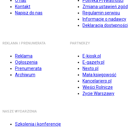
O nas
Polityka Prywatności
Kontakt
Zmiana ustawień zgód
Napisz do nas
Regulamin serwisu
Informacje o nadawcy
Deklaracja dostępności
REKLAMA I PRENUMERATA
PARTNERZY
Reklama
E-kiosk.pl
Ogłoszenia
E-gazety.pl
Prenumerata
Nexto.pl
Archiwum
Mała księgowość
Kancelarierp.pl
Wieści Rolnicze
Życie Warszawy
NASZE WYDARZENIA
Szkolenia i konferencje