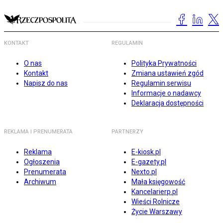
KONTAKT
REGULAMIN
O nas
Polityka Prywatności
Kontakt
Zmiana ustawień zgód
Napisz do nas
Regulamin serwisu
Informacje o nadawcy
Deklaracja dostępności
REKLAMA I PRENUMERATA
PARTNERZY
Reklama
E-kiosk.pl
Ogłoszenia
E-gazety.pl
Prenumerata
Nexto.pl
Archiwum
Mała księgowość
Kancelarierp.pl
Wieści Rolnicze
Życie Warszawy