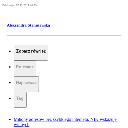
Publikacja:
07.12.2011 16:59
Aleksandra Stanisławska
Zobacz również
Polecane
Najnowsze
Tagi
Miliony adresów bez szybkiego internetu. NIK wskazuje
winnych