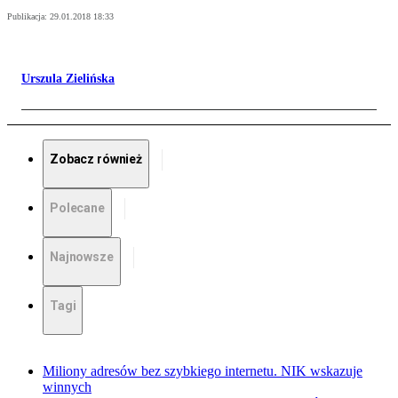
Publikacja:
29.01.2018 18:33
Urszula Zielińska
Zobacz również
Polecane
Najnowsze
Tagi
Miliony adresów bez szybkiego internetu. NIK wskazuje
winnych