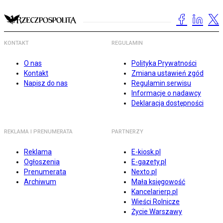
KONTAKT
REGULAMIN
O nas
Polityka Prywatności
Kontakt
Zmiana ustawień zgód
Napisz do nas
Regulamin serwisu
Informacje o nadawcy
Deklaracja dostępności
REKLAMA I PRENUMERATA
PARTNERZY
Reklama
E-kiosk.pl
Ogłoszenia
E-gazety.pl
Prenumerata
Nexto.pl
Archiwum
Mała księgowość
Kancelarierp.pl
Wieści Rolnicze
Życie Warszawy