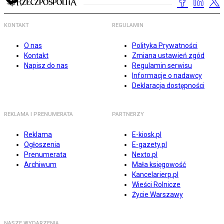
KONTAKT
REGULAMIN
O nas
Polityka Prywatności
Kontakt
Zmiana ustawień zgód
Napisz do nas
Regulamin serwisu
Informacje o nadawcy
Deklaracja dostępności
REKLAMA I PRENUMERATA
PARTNERZY
Reklama
E-kiosk.pl
Ogłoszenia
E-gazety.pl
Prenumerata
Nexto.pl
Archiwum
Mała księgowość
Kancelarierp.pl
Wieści Rolnicze
Życie Warszawy
NASZE WYDARZENIA