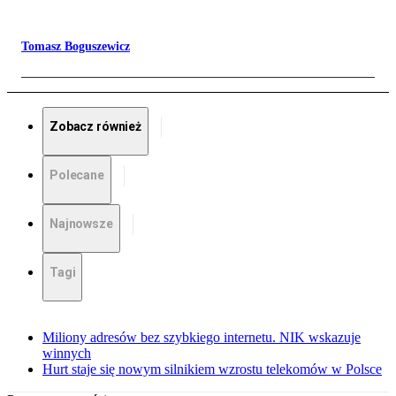
Tomasz Boguszewicz
Zobacz również
Polecane
Najnowsze
Tagi
Miliony adresów bez szybkiego internetu. NIK wskazuje
winnych
Hurt staje się nowym silnikiem wzrostu telekomów w Polsce