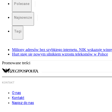
Polecane
Najnowsze
Tagi
Miliony adresów bez szybkiego internetu. NIK wskazuje winn
Hurt staje się nowym silnikiem wzrostu telekomów w Polsce
Promowane treści
KONTAKT
O nas
Kontakt
Napisz do nas