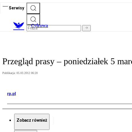
Serwisy
C
yfrowa
Przegląd prasy – poniedziałek 5 mar
Publikacja:
05.03.2012 06:20
rp.pl
Zobacz również