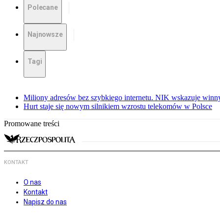
Polecane
Najnowsze
Tagi
Miliony adresów bez szybkiego internetu. NIK wskazuje winn
Hurt staje się nowym silnikiem wzrostu telekomów w Polsce
Promowane treści
KONTAKT
O nas
Kontakt
Napisz do nas