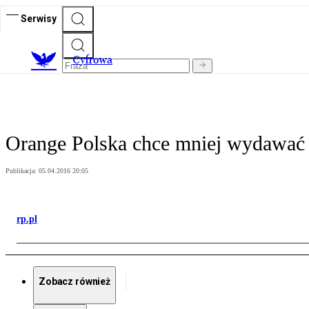
Serwisy
C
yfrowa
Orange Polska chce mniej wydawać 
Publikacja:
05.04.2016 20:05
rp.pl
Zobacz również