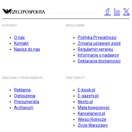
KONTAKT
REGULAMIN
O nas
Polityka Prywatności
Kontakt
Zmiana ustawień zgód
Napisz do nas
Regulamin serwisu
Informacje o nadawcy
Deklaracja dostępności
REKLAMA I PRENUMERATA
PARTNERZY
Reklama
E-kiosk.pl
Ogłoszenia
E-gazety.pl
Prenumerata
Nexto.pl
Archiwum
Mała księgowość
Kancelarierp.pl
Wieści Rolnicze
Życie Warszawy