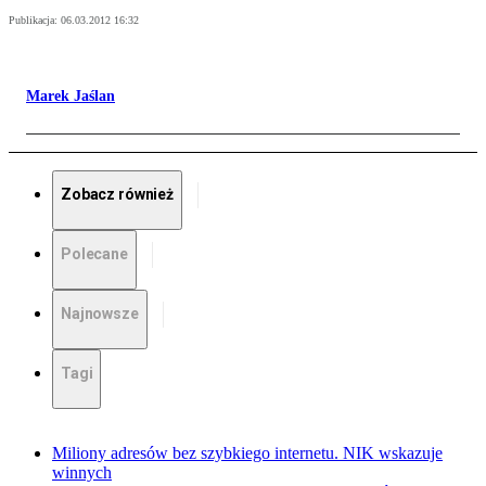
Publikacja:
06.03.2012 16:32
Marek Jaślan
Zobacz również
Polecane
Najnowsze
Tagi
Miliony adresów bez szybkiego internetu. NIK wskazuje
winnych