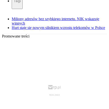
Tagi
Miliony adresów bez szybkiego internetu. NIK wskazuje
winnych
Hurt staje się nowym silnikiem wzrostu telekomów w Polsce
Promowane treści