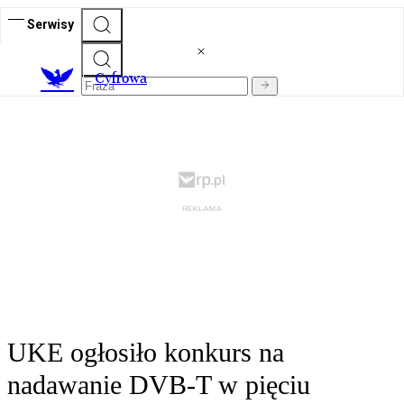
Serwisy
C
yfrowa
UKE ogłosiło konkurs na
nadawanie DVB-T w pięciu