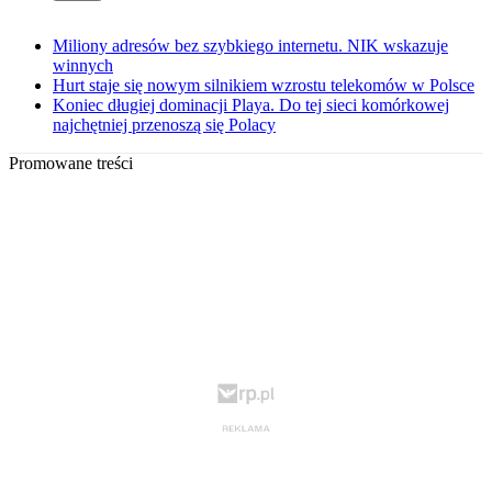
Miliony adresów bez szybkiego internetu. NIK wskazuje
winnych
Hurt staje się nowym silnikiem wzrostu telekomów w Polsce
Koniec długiej dominacji Playa. Do tej sieci komórkowej
najchętniej przenoszą się Polacy
Promowane treści