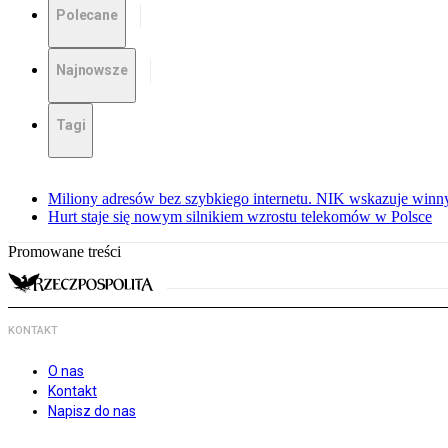
Polecane
Najnowsze
Tagi
Miliony adresów bez szybkiego internetu. NIK wskazuje winn
Hurt staje się nowym silnikiem wzrostu telekomów w Polsce
Promowane treści
KONTAKT
O nas
Kontakt
Napisz do nas