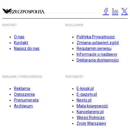
KONTAKT
REGULAMIN
O nas
Polityka Prywatności
Kontakt
Zmiana ustawień zgód
Napisz do nas
Regulamin serwisu
Informacje o nadawcy
Deklaracja dostępności
REKLAMA I PRENUMERATA
PARTNERZY
Reklama
E-kiosk.pl
Ogłoszenia
E-gazety.pl
Prenumerata
Nexto.pl
Archiwum
Mała księgowość
Kancelarierp.pl
Wieści Rolnicze
Życie Warszawy