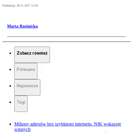
Publikacja:
28.11.2017 12:03
Marta Rzeźnicka
Zobacz również
Polecane
Najnowsze
Tagi
Miliony adresów bez szybkiego internetu. NIK wskazuje
winnych