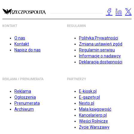
KONTAKT
REGULAMIN
O nas
Polityka Prywatności
Kontakt
Zmiana ustawień zgód
Napisz do nas
Regulamin serwisu
Informacje o nadawcy
Deklaracja dostępności
REKLAMA I PRENUMERATA
PARTNERZY
Reklama
E-kiosk.pl
Ogłoszenia
E-gazety.pl
Prenumerata
Nexto.pl
Archiwum
Mała księgowość
Kancelarierp.pl
Wieści Rolnicze
Życie Warszawy