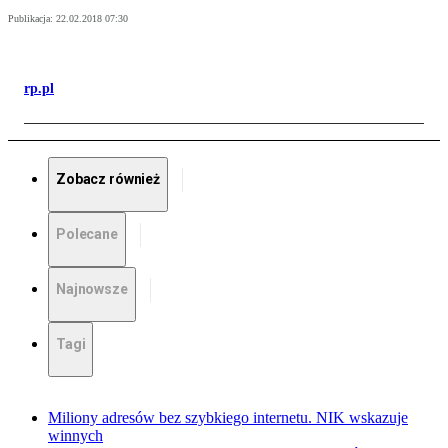
Publikacja:
22.02.2018 07:30
rp.pl
Zobacz również
Polecane
Najnowsze
Tagi
Miliony adresów bez szybkiego internetu. NIK wskazuje
winnych