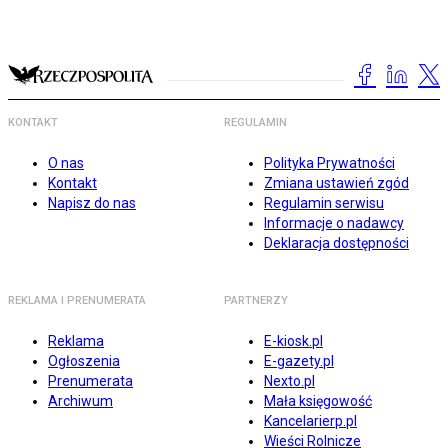
KONTAKT
REGULAMIN
O nas
Polityka Prywatności
Kontakt
Zmiana ustawień zgód
Napisz do nas
Regulamin serwisu
Informacje o nadawcy
Deklaracja dostępności
REKLAMA I PRENUMERATA
PARTNERZY
Reklama
E-kiosk.pl
Ogłoszenia
E-gazety.pl
Prenumerata
Nexto.pl
Archiwum
Mała księgowość
Kancelarierp.pl
Wieści Rolnicze