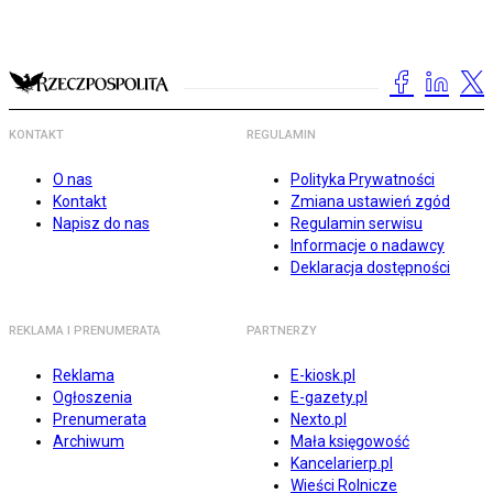
KONTAKT
REGULAMIN
O nas
Polityka Prywatności
Kontakt
Zmiana ustawień zgód
Napisz do nas
Regulamin serwisu
Informacje o nadawcy
Deklaracja dostępności
REKLAMA I PRENUMERATA
PARTNERZY
Reklama
E-kiosk.pl
Ogłoszenia
E-gazety.pl
Prenumerata
Nexto.pl
Archiwum
Mała księgowość
Kancelarierp.pl
Wieści Rolnicze