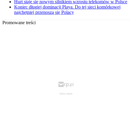
Hurt staje się nowym silnikiem wzrostu telekomów w Polsce
Koniec długiej dominacji Playa. Do tej sieci komórkowej
najchętniej przenoszą się Polacy
Promowane treści