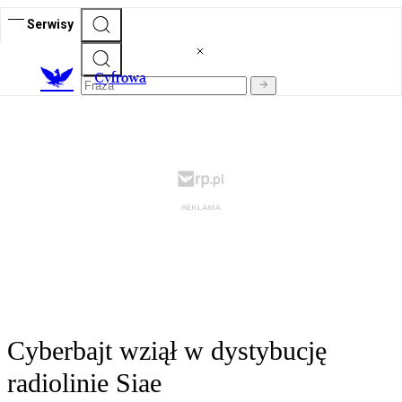
Serwisy
C
yfrowa
Cyberbajt wziął w dystybucję
radiolinie Siae