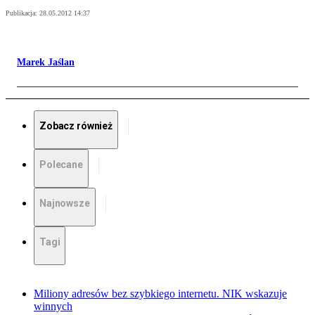
Publikacja:
28.05.2012 14:37
Marek Jaślan
Zobacz również
Polecane
Najnowsze
Tagi
Miliony adresów bez szybkiego internetu. NIK wskazuje
winnych