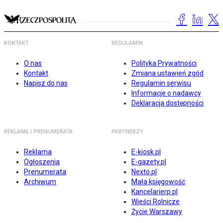
KONTAKT
REGULAMIN
O nas
Polityka Prywatności
Kontakt
Zmiana ustawień zgód
Napisz do nas
Regulamin serwisu
Informacje o nadawcy
Deklaracja dostępności
REKLAMA I PRENUMERATA
PARTNERZY
Reklama
E-kiosk.pl
Ogłoszenia
E-gazety.pl
Prenumerata
Nexto.pl
Archiwum
Mała księgowość
Kancelarierp.pl
Wieści Rolnicze
Życie Warszawy