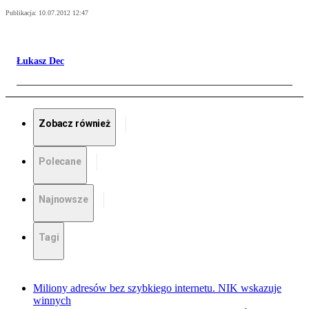
Publikacja:
10.07.2012 12:47
Łukasz Dec
Zobacz również
Polecane
Najnowsze
Tagi
Miliony adresów bez szybkiego internetu. NIK wskazuje
winnych