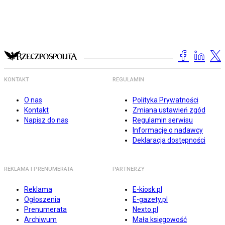
KONTAKT
REGULAMIN
O nas
Polityka Prywatności
Kontakt
Zmiana ustawień zgód
Napisz do nas
Regulamin serwisu
Informacje o nadawcy
Deklaracja dostępności
REKLAMA I PRENUMERATA
PARTNERZY
Reklama
E-kiosk.pl
Ogłoszenia
E-gazety.pl
Prenumerata
Nexto.pl
Archiwum
Mała księgowość