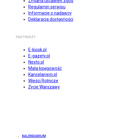
Zmiana ustawień zgód
Regulamin serwisu
Informacje o nadawcy
Deklaracja dostępności
PARTNERZY
E-kiosk.pl
E-gazety.pl
Nexto.pl
Mała księgowość
Kancelarierp.pl
Wieści Rolnicze
Życie Warszawy
KALENDARIUM