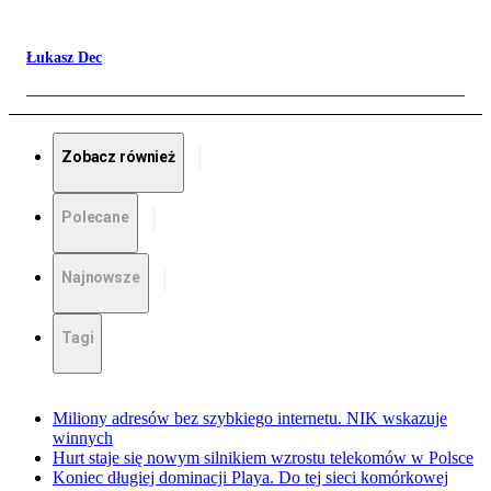
Łukasz Dec
Zobacz również
Polecane
Najnowsze
Tagi
Miliony adresów bez szybkiego internetu. NIK wskazuje
winnych
Hurt staje się nowym silnikiem wzrostu telekomów w Polsce
Koniec długiej dominacji Playa. Do tej sieci komórkowej