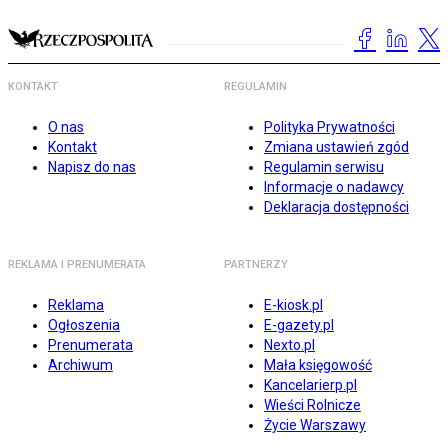
KONTAKT
REGULAMIN
O nas
Polityka Prywatności
Kontakt
Zmiana ustawień zgód
Napisz do nas
Regulamin serwisu
Informacje o nadawcy
Deklaracja dostępności
REKLAMA I PRENUMERATA
PARTNERZY
Reklama
E-kiosk.pl
Ogłoszenia
E-gazety.pl
Prenumerata
Nexto.pl
Archiwum
Mała księgowość
Kancelarierp.pl
Wieści Rolnicze
Życie Warszawy