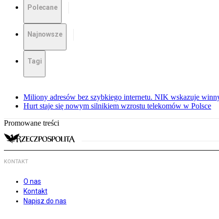
Polecane
Najnowsze
Tagi
Miliony adresów bez szybkiego internetu. NIK wskazuje winn
Hurt staje się nowym silnikiem wzrostu telekomów w Polsce
Promowane treści
KONTAKT
O nas
Kontakt
Napisz do nas