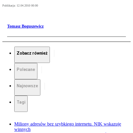
Publikacja:
12.04.2010 00:00
Tomasz Boguszewicz
Zobacz również
Polecane
Najnowsze
Tagi
Miliony adresów bez szybkiego internetu. NIK wskazuje
winnych