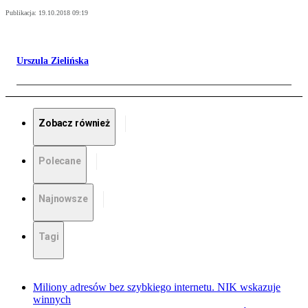
Publikacja:
19.10.2018 09:19
Urszula Zielińska
Zobacz również
Polecane
Najnowsze
Tagi
Miliony adresów bez szybkiego internetu. NIK wskazuje
winnych