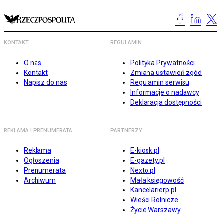
KONTAKT
REGULAMIN
O nas
Polityka Prywatności
Kontakt
Zmiana ustawień zgód
Napisz do nas
Regulamin serwisu
Informacje o nadawcy
Deklaracja dostępności
REKLAMA I PRENUMERATA
PARTNERZY
Reklama
E-kiosk.pl
Ogłoszenia
E-gazety.pl
Prenumerata
Nexto.pl
Archiwum
Mała księgowość
Kancelarierp.pl
Wieści Rolnicze
Życie Warszawy