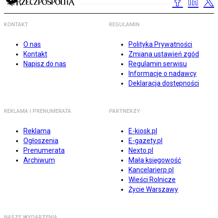
KONTAKT
REGULAMIN
O nas
Polityka Prywatności
Kontakt
Zmiana ustawień zgód
Napisz do nas
Regulamin serwisu
Informacje o nadawcy
Deklaracja dostępności
REKLAMA I PRENUMERATA
PARTNERZY
Reklama
E-kiosk.pl
Ogłoszenia
E-gazety.pl
Prenumerata
Nexto.pl
Archiwum
Mała księgowość
Kancelarierp.pl
Wieści Rolnicze
Życie Warszawy
NASZE WYDARZENIA