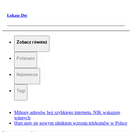
Łukasz Dec
Zobacz również
Polecane
Najnowsze
Tagi
Miliony adresów bez szybkiego internetu. NIK wskazuje
winnych
Hurt staje się nowym silnikiem wzrostu telekomów w Polsce