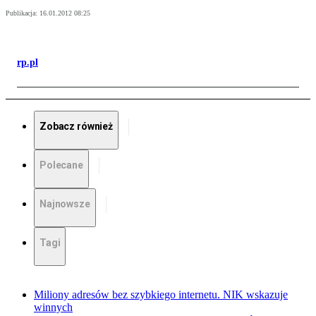
Publikacja:
16.01.2012 08:25
rp.pl
Zobacz również
Polecane
Najnowsze
Tagi
Miliony adresów bez szybkiego internetu. NIK wskazuje
winnych