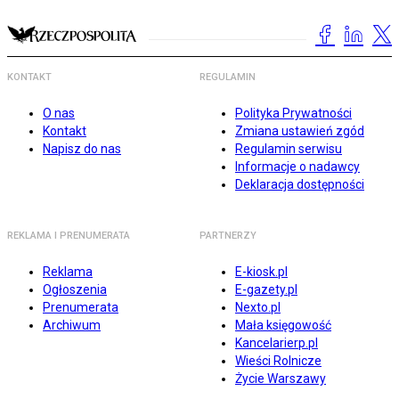
KONTAKT
REGULAMIN
O nas
Polityka Prywatności
Kontakt
Zmiana ustawień zgód
Napisz do nas
Regulamin serwisu
Informacje o nadawcy
Deklaracja dostępności
REKLAMA I PRENUMERATA
PARTNERZY
Reklama
E-kiosk.pl
Ogłoszenia
E-gazety.pl
Prenumerata
Nexto.pl
Archiwum
Mała księgowość
Kancelarierp.pl
Wieści Rolnicze
Życie Warszawy