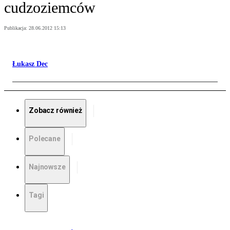
cudzoziemców
Publikacja:
28.06.2012 15:13
Łukasz Dec
Zobacz również
Polecane
Najnowsze
Tagi