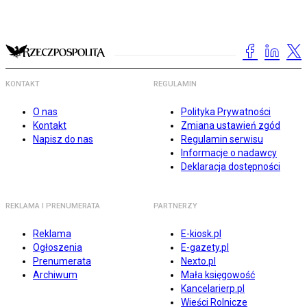
KONTAKT
REGULAMIN
O nas
Polityka Prywatności
Kontakt
Zmiana ustawień zgód
Napisz do nas
Regulamin serwisu
Informacje o nadawcy
Deklaracja dostępności
REKLAMA I PRENUMERATA
PARTNERZY
Reklama
E-kiosk.pl
Ogłoszenia
E-gazety.pl
Prenumerata
Nexto.pl
Archiwum
Mała księgowość
Kancelarierp.pl
Wieści Rolnicze