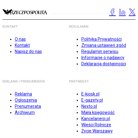
KONTAKT
REGULAMIN
O nas
Polityka Prywatności
Kontakt
Zmiana ustawień zgód
Napisz do nas
Regulamin serwisu
Informacje o nadawcy
Deklaracja dostępności
REKLAMA I PRENUMERATA
PARTNERZY
Reklama
E-kiosk.pl
Ogłoszenia
E-gazety.pl
Prenumerata
Nexto.pl
Archiwum
Mała księgowość
Kancelarierp.pl
Wieści Rolnicze
Życie Warszawy