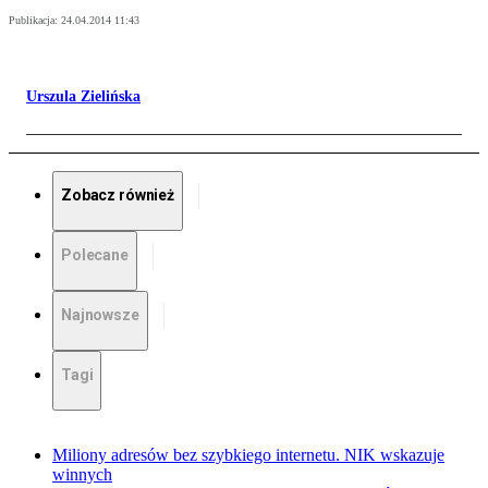
Publikacja:
24.04.2014 11:43
Urszula Zielińska
Zobacz również
Polecane
Najnowsze
Tagi
Miliony adresów bez szybkiego internetu. NIK wskazuje
winnych