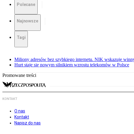
Polecane
Najnowsze
Tagi
Miliony adresów bez szybkiego internetu. NIK wskazuje winn
Hurt staje się nowym silnikiem wzrostu telekomów w Polsce
Promowane treści
KONTAKT
O nas
Kontakt
Napisz do nas