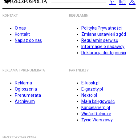
KONTAKT
REGULAMIN
O nas
Polityka Prywatności
Kontakt
Zmiana ustawień zgód
Napisz do nas
Regulamin serwisu
Informacje o nadawcy
Deklaracja dostępności
REKLAMA I PRENUMERATA
PARTNERZY
Reklama
E-kiosk.pl
Ogłoszenia
E-gazety.pl
Prenumerata
Nexto.pl
Archiwum
Mała księgowość
Kancelarierp.pl
Wieści Rolnicze
Życie Warszawy
NASZE WYDARZENIA