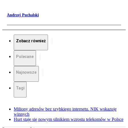
Andrzej Puchalski
Zobacz również
Polecane
Najnowsze
Tagi
Miliony adresów bez szybkiego internetu. NIK wskazuje
winnych
Hurt staje się nowym silnikiem wzrostu telekomów w Polsce