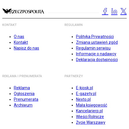
KONTAKT
REGULAMIN
O nas
Polityka Prywatności
Kontakt
Zmiana ustawień zgód
Napisz do nas
Regulamin serwisu
Informacje o nadawcy
Deklaracja dostępności
REKLAMA I PRENUMERATA
PARTNERZY
Reklama
E-kiosk.pl
Ogłoszenia
E-gazety.pl
Prenumerata
Nexto.pl
Archiwum
Mała księgowość
Kancelarierp.pl
Wieści Rolnicze
Życie Warszawy