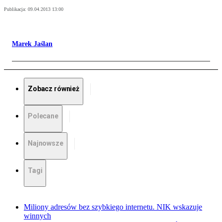
Publikacja:
09.04.2013 13:00
Marek Jaślan
Zobacz również
Polecane
Najnowsze
Tagi
Miliony adresów bez szybkiego internetu. NIK wskazuje
winnych