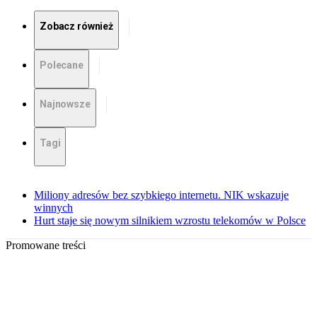
Zobacz również
Polecane
Najnowsze
Tagi
Miliony adresów bez szybkiego internetu. NIK wskazuje
winnych
Hurt staje się nowym silnikiem wzrostu telekomów w Polsce
Promowane treści