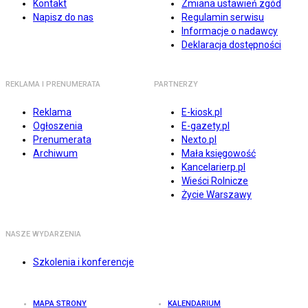
Kontakt
Zmiana ustawień zgód
Napisz do nas
Regulamin serwisu
Informacje o nadawcy
Deklaracja dostępności
REKLAMA I PRENUMERATA
PARTNERZY
Reklama
E-kiosk.pl
Ogłoszenia
E-gazety.pl
Prenumerata
Nexto.pl
Archiwum
Mała księgowość
Kancelarierp.pl
Wieści Rolnicze
Życie Warszawy
NASZE WYDARZENIA
Szkolenia i konferencje
MAPA STRONY
KALENDARIUM