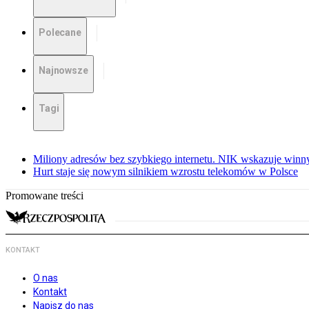
Polecane
Najnowsze
Tagi
Miliony adresów bez szybkiego internetu. NIK wskazuje winn
Hurt staje się nowym silnikiem wzrostu telekomów w Polsce
Promowane treści
KONTAKT
O nas
Kontakt
Napisz do nas