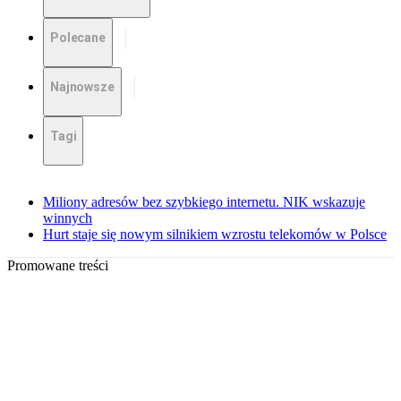
Polecane
Najnowsze
Tagi
Miliony adresów bez szybkiego internetu. NIK wskazuje
winnych
Hurt staje się nowym silnikiem wzrostu telekomów w Polsce
Promowane treści