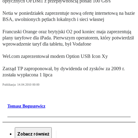
optycznych OFDM1 z przepływnością ponad 100 Gb/s
Netia w poniedziałek zaprezentuje nową ofertę internetową na bazie
BSA, uwolnionych pętlach lokalnych i sieci własnej
Francuski Orange oraz brytyjski O2 pod koniec maja zaprezentują
plany taryfowe dla iPada. Pierwszym operatorem, który potwierdził
wprowadzenie taryf dla tabletu, był Vodafone
Wel.com zaprezentował modem Option USB Icon Xy
Zarząd TP zaproponował, by dywidenda od zysków za 2009 r.
została wypłacona 1 lipca
Publikacja:
14.04.2010 00:00
Tomasz Boguszewicz
Zobacz również