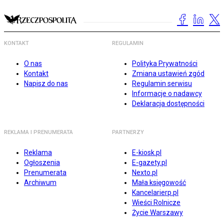
KONTAKT
REGULAMIN
O nas
Polityka Prywatności
Kontakt
Zmiana ustawień zgód
Napisz do nas
Regulamin serwisu
Informacje o nadawcy
Deklaracja dostępności
REKLAMA I PRENUMERATA
PARTNERZY
Reklama
E-kiosk.pl
Ogłoszenia
E-gazety.pl
Prenumerata
Nexto.pl
Archiwum
Mała księgowość
Kancelarierp.pl
Wieści Rolnicze
Życie Warszawy