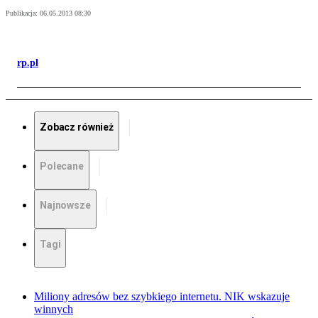
Publikacja:
06.05.2013 08:30
rp.pl
Zobacz również
Polecane
Najnowsze
Tagi
Miliony adresów bez szybkiego internetu. NIK wskazuje
winnych