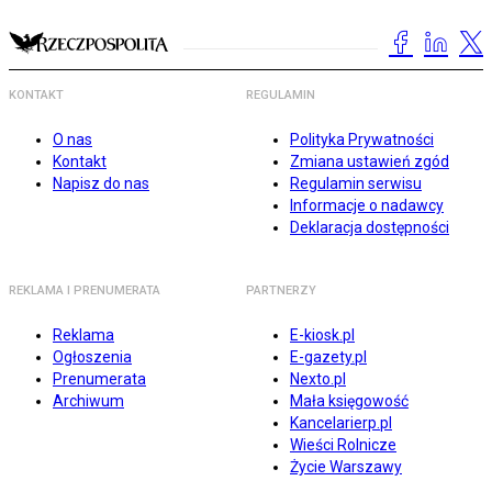
KONTAKT
REGULAMIN
O nas
Polityka Prywatności
Kontakt
Zmiana ustawień zgód
Napisz do nas
Regulamin serwisu
Informacje o nadawcy
Deklaracja dostępności
REKLAMA I PRENUMERATA
PARTNERZY
Reklama
E-kiosk.pl
Ogłoszenia
E-gazety.pl
Prenumerata
Nexto.pl
Archiwum
Mała księgowość
Kancelarierp.pl
Wieści Rolnicze
Życie Warszawy