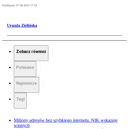
Publikacja:
07.08.2013 17:54
Urszula Zielińska
Zobacz również
Polecane
Najnowsze
Tagi
Miliony adresów bez szybkiego internetu. NIK wskazuje
winnych