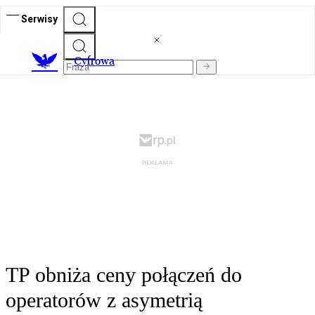
Serwisy
C
yfrowa
TP obniża ceny połączeń do
operatorów z asymetrią