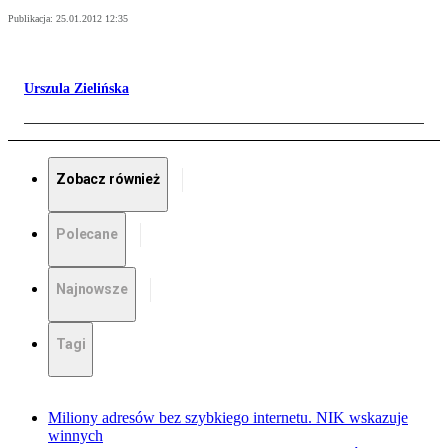
Publikacja:
25.01.2012 12:35
Urszula Zielińska
Zobacz również
Polecane
Najnowsze
Tagi
Miliony adresów bez szybkiego internetu. NIK wskazuje
winnych