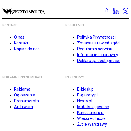
KONTAKT
REGULAMIN
O nas
Polityka Prywatności
Kontakt
Zmiana ustawień zgód
Napisz do nas
Regulamin serwisu
Informacje o nadawcy
Deklaracja dostępności
REKLAMA I PRENUMERATA
PARTNERZY
Reklama
E-kiosk.pl
Ogłoszenia
E-gazety.pl
Prenumerata
Nexto.pl
Archiwum
Mała księgowość
Kancelarierp.pl
Wieści Rolnicze
Życie Warszawy