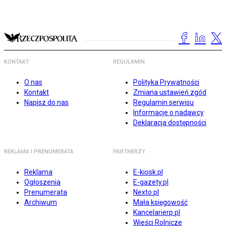
KONTAKT
REGULAMIN
O nas
Polityka Prywatności
Kontakt
Zmiana ustawień zgód
Napisz do nas
Regulamin serwisu
Informacje o nadawcy
Deklaracja dostępności
REKLAMA I PRENUMERATA
PARTNERZY
Reklama
E-kiosk.pl
Ogłoszenia
E-gazety.pl
Prenumerata
Nexto.pl
Archiwum
Mała księgowość
Kancelarierp.pl
Wieści Rolnicze