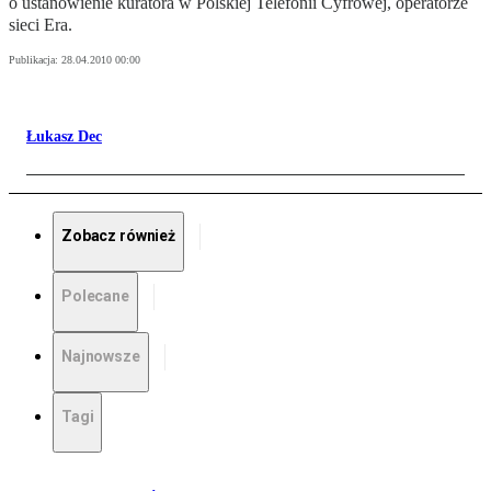
o ustanowienie kuratora w Polskiej Telefonii Cyfrowej, operatorze
sieci Era.
Publikacja:
28.04.2010 00:00
Łukasz Dec
Zobacz również
Polecane
Najnowsze
Tagi