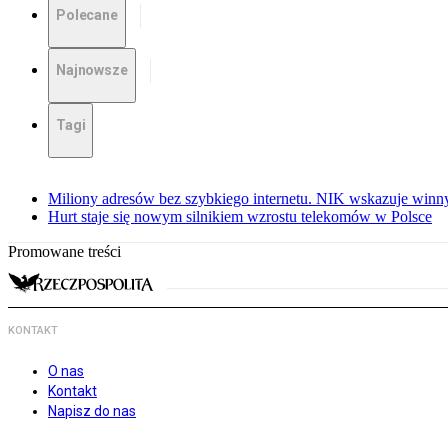
Polecane
Najnowsze
Tagi
Miliony adresów bez szybkiego internetu. NIK wskazuje winn
Hurt staje się nowym silnikiem wzrostu telekomów w Polsce
Promowane treści
KONTAKT
O nas
Kontakt
Napisz do nas