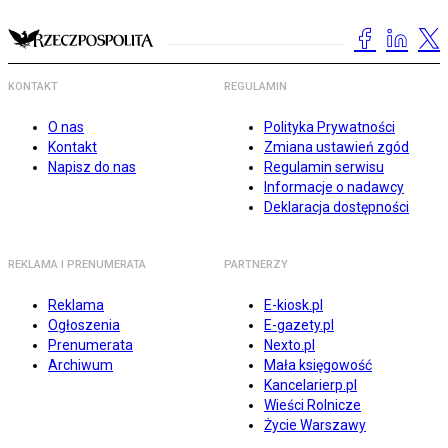
KONTAKT
REGULAMIN
O nas
Polityka Prywatności
Kontakt
Zmiana ustawień zgód
Napisz do nas
Regulamin serwisu
Informacje o nadawcy
Deklaracja dostępności
REKLAMA I PRENUMERATA
PARTNERZY
Reklama
E-kiosk.pl
Ogłoszenia
E-gazety.pl
Prenumerata
Nexto.pl
Archiwum
Mała księgowość
Kancelarierp.pl
Wieści Rolnicze
Życie Warszawy