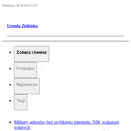
Publikacja:
06.04.2016 14:53
Urszula Zielińska
Zobacz również
Polecane
Najnowsze
Tagi
Miliony adresów bez szybkiego internetu. NIK wskazuje
winnych